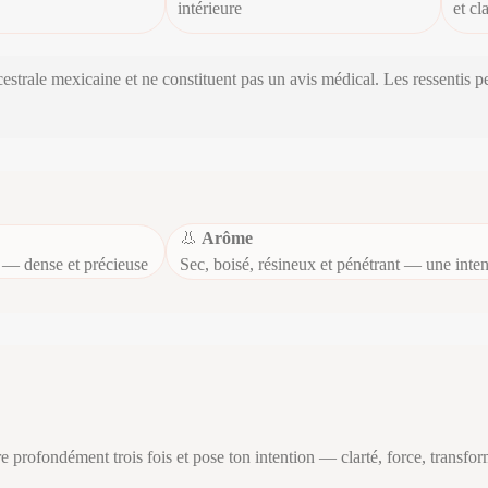
intérieure
et cl
ncestrale mexicaine et ne constituent pas un avis médical. Les ressentis 
👃
Arôme
e — dense et précieuse
Sec, boisé, résineux et pénétrant — une intens
re profondément trois fois et pose ton intention — clarté, force, transfo