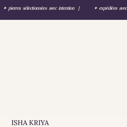
✦
pierres sélectionnées avec intention
|
✦
expédiées ave
ISHA KRIYA