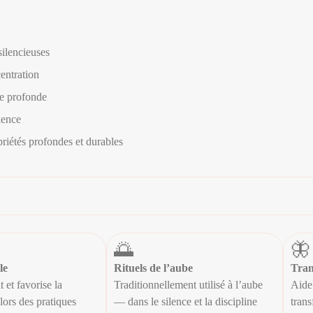
silencieuses
centration
re profonde
lence
riétés profondes et durables
🌅
🦋
le
Rituels de l’aube
Tran
t et favorise la
Traditionnellement utilisé à l’aube
Aide 
lors des pratiques
— dans le silence et la discipline
trans