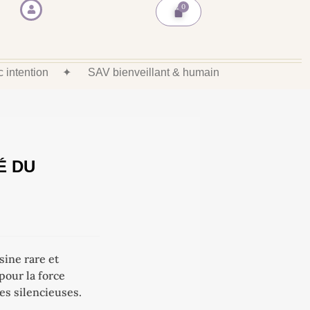
ec intention
✦
SAV bienveillant & humain
É DU
ésine rare et
 pour la force
tes silencieuses.