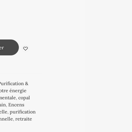
er
Purification &
votre énergie
mentale
,
copal
ain
,
Encens
elle
,
purification
nnelle
,
retraite