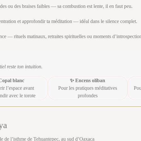
des ou des braises faibles — sa combustion est lente, il en faut peu.
ntration et approfondir ta méditation — idéal dans le silence complet.
ce — rituels matinaux, retraites spirituelles ou moments d’introspectio
el reste ton intuition.
Copal blanc
✨ Encens oliban
rir l’espace avant
Pour les pratiques méditatives
Pou
ndir avec le torote
profondes
ya
ille de l’isthme de Tehuantepec, au sud d’Oaxaca