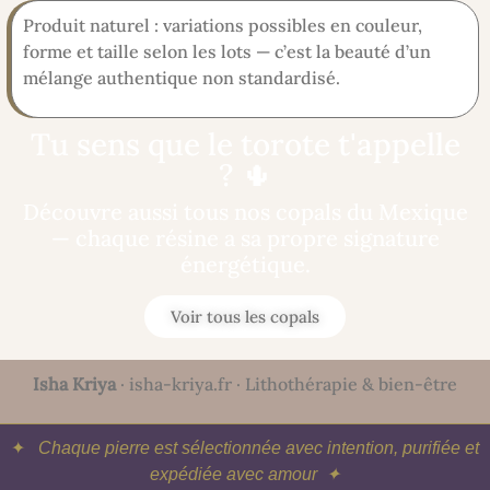
Produit naturel : variations possibles en couleur,
forme et taille selon les lots — c’est la beauté d’un
mélange authentique non standardisé.
Tu sens que le torote t'appelle
? 🌵
Découvre aussi tous nos copals du Mexique
— chaque résine a sa propre signature
énergétique.
Voir tous les copals
Isha Kriya
· isha-kriya.fr · Lithothérapie & bien-être
✦
Chaque pierre est sélectionnée avec intention, purifiée et
expédiée avec amour ✦