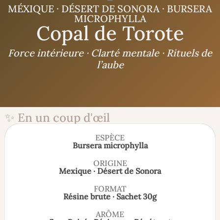
MÉXIQUE · DÉSERT DE SONORA · BURSERA
MICROPHYLLA
Copal de Torote
Force intérieure · Clarté mentale · Rituels de
l’aube
✨ En un coup d'œil
ESPÈCE
Bursera microphylla
ORIGINE
Mexique · Désert de Sonora
FORMAT
Résine brute · Sachet 30g
ARÔME