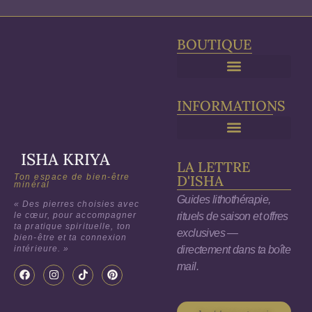
BOUTIQUE
Purification & Rechargement
INFORMATIONS
ISHA KRIYA
LA LETTRE
Ton espace de bien-être
D'ISHA
minéral
Guides lithothérapie,
« Des pierres choisies avec
rituels de saison et offres
le cœur, pour accompagner
ta pratique spirituelle, ton
exclusives —
bien-être et ta connexion
directement dans ta boîte
intérieure. »
mail.