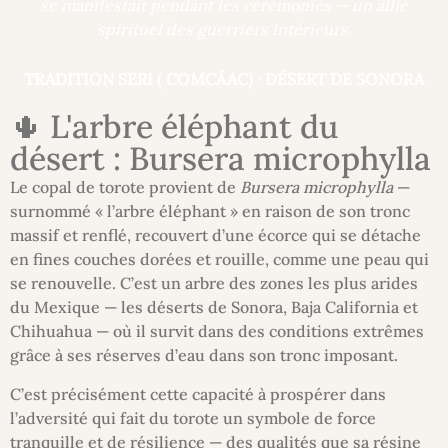
se manifestait pendant les cérémonies — un allié
spirituel des guerriers intérieurs.
TRADITION SERI ( COMCÁAC) · DÉSERT DE SONORA
🌵 L'arbre éléphant du
désert : Bursera microphylla
Le copal de torote provient de
Bursera microphylla
—
surnommé « l’arbre éléphant » en raison de son tronc
massif et renflé, recouvert d’une écorce qui se détache
en fines couches dorées et rouille, comme une peau qui
se renouvelle. C’est un arbre des zones les plus arides
du Mexique — les déserts de Sonora, Baja California et
Chihuahua — où il survit dans des conditions extrêmes
grâce à ses réserves d’eau dans son tronc imposant.
C’est précisément cette capacité à prospérer dans
l’adversité qui fait du torote un symbole de force
tranquille et de résilience — des qualités que sa résine