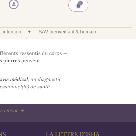
ec intention
✦
SAV bienveillant & humain
ifférents ressentis du corps —
s pierres
peuvent
avis médical
, un diagnostic
essionnel(le) de santé.
vec amour ✦
NS
LA LETTRE D'ISHA