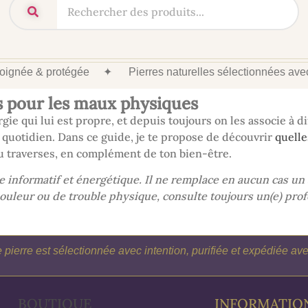
 soignée & protégée
✦
Pierres naturelles sélectionnées av
s pour les maux physiques
ie qui lui est propre, et depuis toujours on les associe à d
u quotidien. Dans ce guide, je te propose de découvrir
quelle
u traverses, en complément de ton bien-être.
re informatif et énergétique. Il ne remplace en aucun cas un
ouleur ou de trouble physique, consulte toujours un(e) prof
pierre est sélectionnée avec intention, purifiée et expédiée a
BOUTIQUE
INFORMATIO