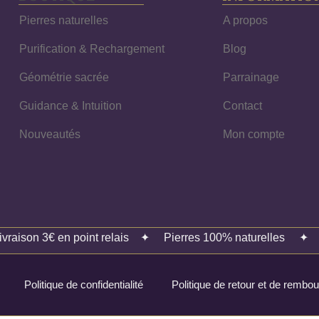
Pierres naturelles
A propos
Purification & Rechargement
Blog
Géométrie sacrée
Parrainage
Guidance & Intuition
Contact
Nouveautés
Mon compte
ivraison 3€ en point relais
✦
Pierres 100% naturelles
Politique de confidentialité
Politique de retour et de remb