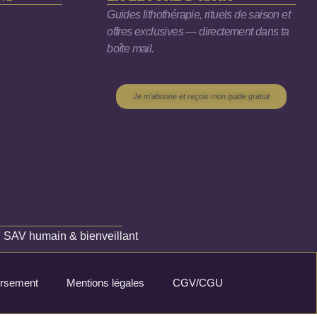
Guides lithothérapie, rituels de saison et
offres exclusives — directement dans ta
boîte mail.
Je m'abonne et reçois mon guide gratuit
✦
SAV humain & bienveillant
oursement
Mentions légales
CGV/CGU