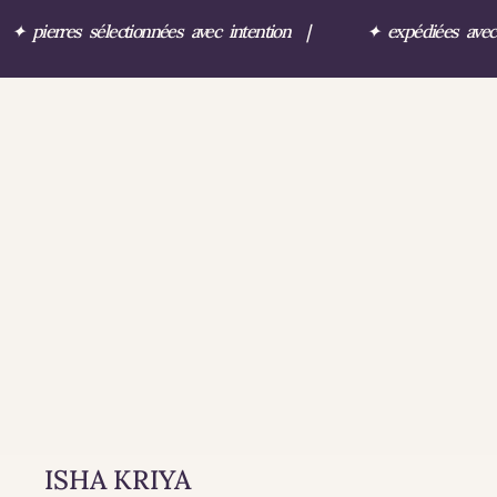
✦
pierres sélectionnées avec intention
|
✦
expédiées ave
ISHA KRIYA