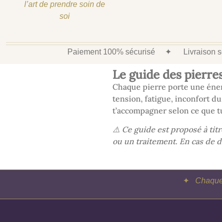
l’art de prendre soin de
soi
Paiement 100% sécurisé
✦
Livraison
Le guide des pierre
Chaque pierre porte une énerg
tension, fatigue, inconfort d
t’accompagner selon ce que t
⚠️ Ce guide est proposé à tit
ou un traitement. En cas de d
✦
Chaque 