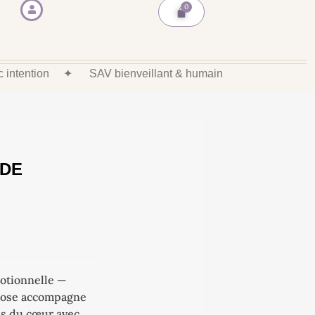
ec intention
✦
SAV bienveillant & humain
 DE
motionnelle —
z rose accompagne
res du cœur avec