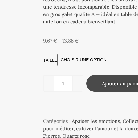
une tendresse incomparable. Disponible 
en gros galet qualité A — idéal en table d
autel ou en cadeau bienveillant.
9,67
€
–
13,86
€
TAILLE
Ajouter au pani
Catégories :
Apaiser les émotions
,
Collec
pour méditer
,
cultiver l’amour et la douc
Pierres
,
Quartz rose