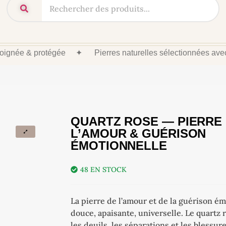
 soignée & protégée
✦
Pierres naturelles sélectionnées av
QUARTZ ROSE — PIERRE
L’AMOUR & GUÉRISON
ÉMOTIONNELLE
48 EN STOCK
La pierre de l’amour et de la guérison é
douce, apaisante, universelle. Le quart
les deuils, les séparations et les blessu