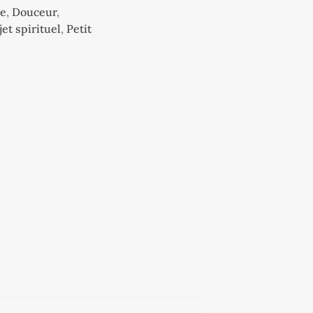
re
,
Douceur
,
et spirituel
,
Petit