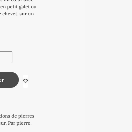
en petit galet ou
e chevet, sur un
er
tions de pierres
eur
,
Par pierre
,