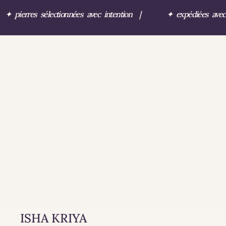
✦
pierres sélectionnées avec intention
|
✦
expédiées ave
ISHA KRIYA