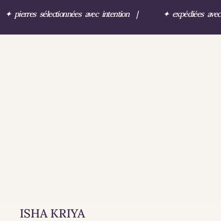
✦
pierres sélectionnées avec intention
|
✦
expédiées ave
ISHA KRIYA