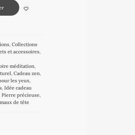
er
ions
,
Collections
ets et accessoires
,
oire méditation
,
turel
,
Cadeau zen
,
pour les yeux
,
s
,
Idée cadeau
,
Pierre précieuse
,
maux de tête