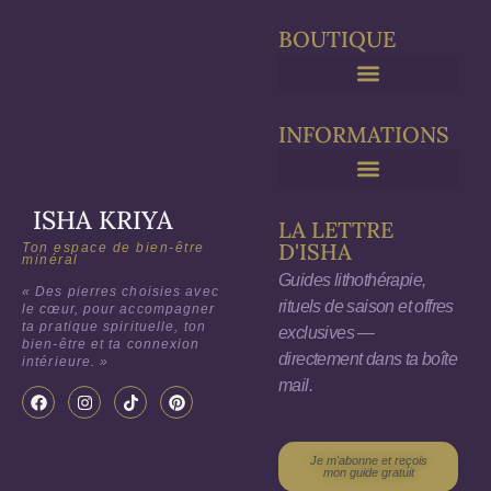
BOUTIQUE
Purification & Rechargement
INFORMATIONS
ISHA KRIYA
LA LETTRE
D'ISHA
Ton espace de bien-être
minéral
Guides lithothérapie,
« Des pierres choisies avec
rituels de saison et offres
le cœur, pour accompagner
ta pratique spirituelle, ton
exclusives —
bien-être et ta connexion
directement dans ta boîte
intérieure. »
mail.
Je m'abonne et reçois
mon guide gratuit