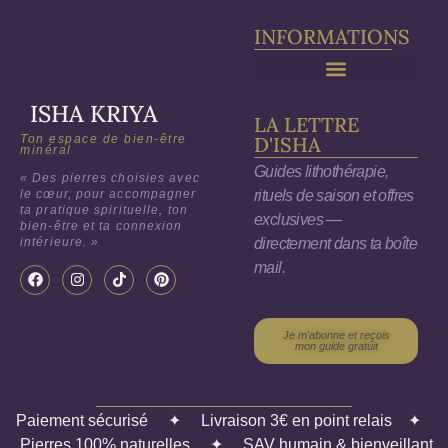
Purification & Rechargement
INFORMATIONS
ISHA KRIYA
LA LETTRE
Ton espace de bien-être
D'ISHA
minéral
Guides lithothérapie,
« Des pierres choisies avec
rituels de saison et offres
le cœur, pour accompagner
ta pratique spirituelle, ton
exclusives —
bien-être et ta connexion
directement dans ta boîte
intérieure. »
mail.
Je m'abonne et reçois
mon guide gratuit
Paiement sécurisé
✦
Livraison 3€ en point relais
✦
Pierres 100% naturelles
✦
SAV humain & bienveillant