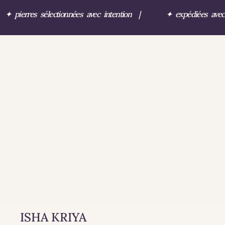
✦
pierres sélectionnées avec intention
|
✦
expédiées ave
ISHA KRIYA