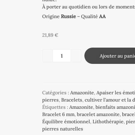
À porter au quotidien ou lors de moment
Origine
Russie
– Qualité
AA
21,89
€
Ajouter au pani
Catégories :
Amazonite
,
Apaiser les émot
pierres
,
Bracelets
,
cultiver l’amour et la
Étiquettes :
Amazonite
,
bienfaits amazon
Bracelet 6 mm
,
bracelet amazonite
,
brace
Équilibre émotionnel
,
Lithothérapie
,
pie
pierres naturelles