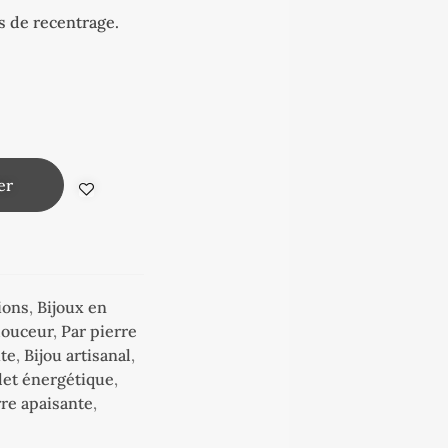
s de recentrage.
er
ions
,
Bijoux en
 douceur
,
Par pierre
ite
,
Bijou artisanal
,
let énergétique
,
rre apaisante
,