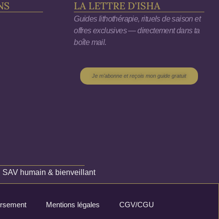
NS
LA LETTRE D'ISHA
Guides lithothérapie, rituels de saison et
offres exclusives — directement dans ta
boîte mail.
Je m'abonne et reçois mon guide gratuit
✦
SAV humain & bienveillant
oursement
Mentions légales
CGV/CGU