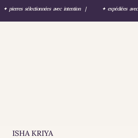
✦
pierres sélectionnées avec intention
|
✦
expédiées ave
ISHA KRIYA