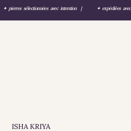
✦
pierres sélectionnées avec intention
|
✦
expédiées ave
ISHA KRIYA