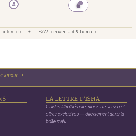
ec intention
✦
SAV bienveillant & humain
vec amour ✦
NS
LA LETTRE D'ISHA
Guides lithothérapie, rituels de saison et
offres exclusives — directement dans ta
boîte mail.