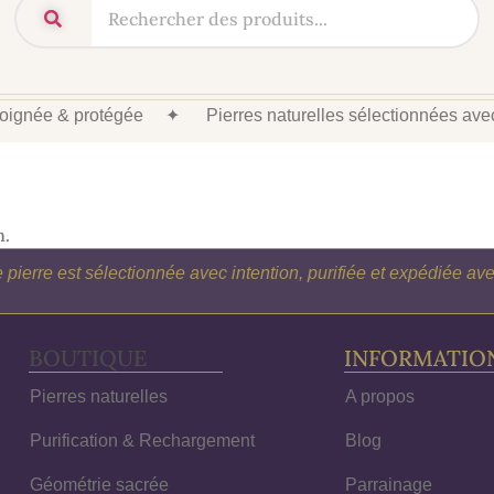
 soignée & protégée
✦
Pierres naturelles sélectionnées av
n.
pierre est sélectionnée avec intention, purifiée et expédiée a
BOUTIQUE
INFORMATIO
Pierres naturelles
A propos
Purification & Rechargement
Blog
Géométrie sacrée
Parrainage