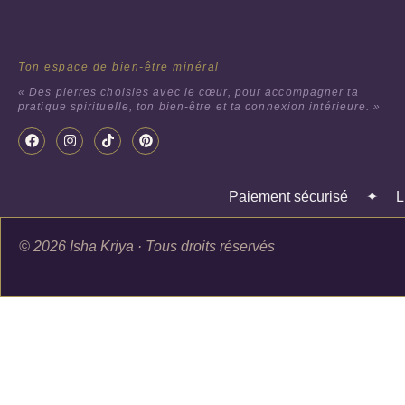
Ton espace de bien-être minéral
« Des pierres choisies avec le cœur, pour accompagner ta
pratique spirituelle, ton bien-être et ta connexion intérieure. »
Paiement sécurisé
✦
L
© 2026 Isha Kriya · Tous droits réservés