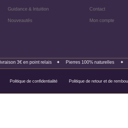
Guidance & Intuition
Contact
Nouveautés
Mon compte
ivraison 3€ en point relais
✦
Pierres 100% naturelles
Politique de confidentialité
Politique de retour et de remb