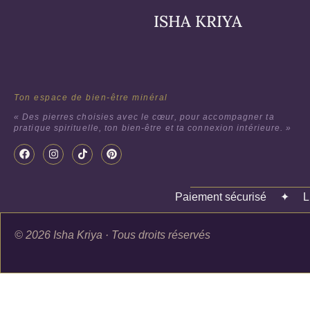
ISHA KRIYA
Ton espace de bien-être minéral
« Des pierres choisies avec le cœur, pour accompagner ta
pratique spirituelle, ton bien-être et ta connexion intérieure. »
Paiement sécurisé
✦
L
© 2026 Isha Kriya · Tous droits réservés