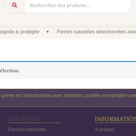
 soignée & protégée
✦
Pierres naturelles sélectionnées av
élection.
pierre est sélectionnée avec intention, purifiée et expédiée a
BOUTIQUE
INFORMATIO
Pierres naturelles
A propos