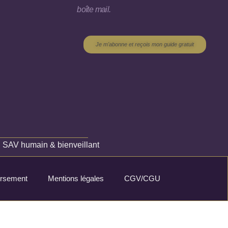
boîte mail.
Je m'abonne et reçois mon guide gratuit
✦
SAV humain & bienveillant
oursement
Mentions légales
CGV/CGU