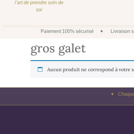
l’art de prendre soin de
soi
Paiement 100% sécurisé
✦
Livraison
gros galet
Aucun produit ne correspond à votre s
✦
Chaque 