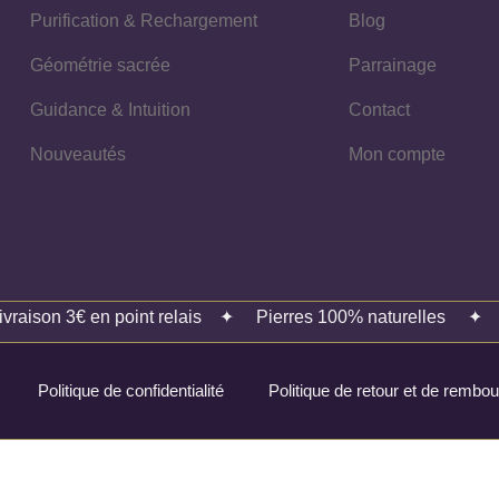
Purification & Rechargement
Blog
Géométrie sacrée
Parrainage
Guidance & Intuition
Contact
Nouveautés
Mon compte
ivraison 3€ en point relais
✦
Pierres 100% naturelles
Politique de confidentialité
Politique de retour et de remb