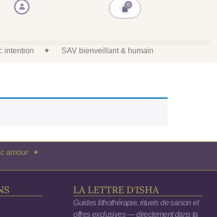
ec intention
✦
SAV bienveillant & humain
vec amour ✦
NS
LA LETTRE D'ISHA
Guides lithothérapie, rituels de saison et
offres exclusives — directement dans ta