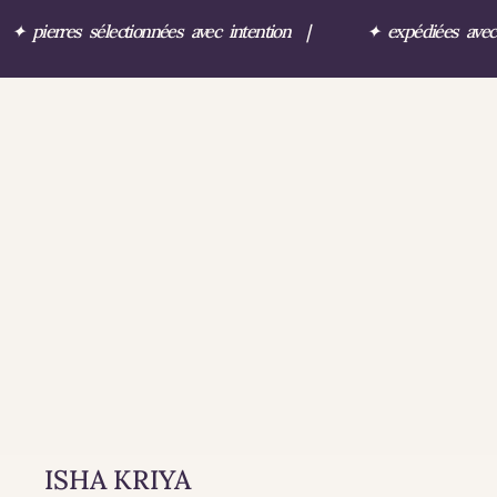
✦
pierres sélectionnées avec intention
|
✦
expédiées ave
ISHA KRIYA