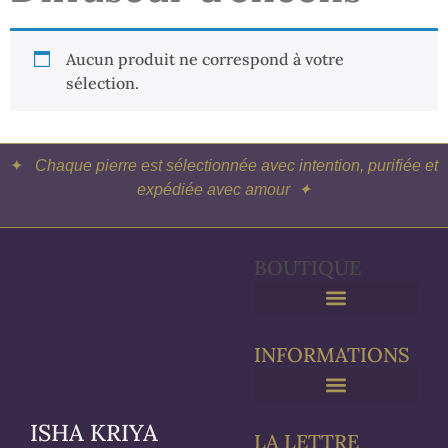
Aucun produit ne correspond à votre
sélection.
✦
Chaque pierre est sélectionnée avec intention, purifiée et
expédiée avec amour ✦
BOUTIQUE
Purification & Rechargement
INFORMATIONS
ISHA KRIYA
LA LETTRE