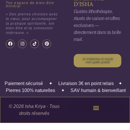
D'ISHA
Ton espace de bien-être
minéral
Guides lithothérapie,
« Des pierres choisies avec
rituels de saison et offres
le cœur, pour accompagner
ta pratique spirituelle, ton
exclusives —
bien-être et ta connexion
directement dans ta boîte
intérieure. »
mail.
Je m'abonne et reçois
mon guide gratuit
Paiement sécurisé
✦
Livraison 3€ en point relais
✦
Pierres 100% naturelles
✦
SAV humain & bienveillant
© 2026 Isha Kriya · Tous
droits réservés
Politique de confidentialité
Politique de retour et de remboursement