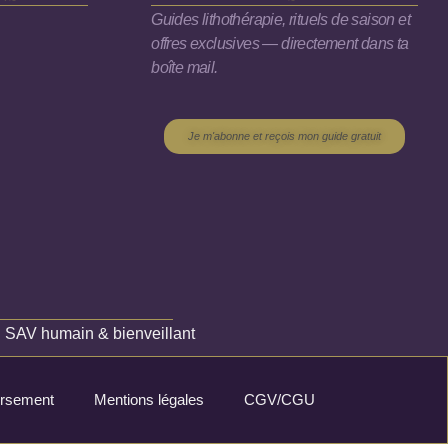
Guides lithothérapie, rituels de saison et
offres exclusives — directement dans ta
boîte mail.
Je m'abonne et reçois mon guide gratuit
✦
SAV humain & bienveillant
oursement
Mentions légales
CGV/CGU