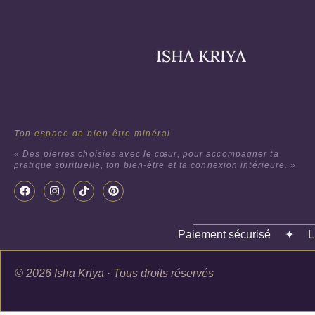
ISHA KRIYA
Ton espace de bien-être minéral
« Des pierres choisies avec le cœur, pour accompagner ta
pratique spirituelle, ton bien-être et ta connexion intérieure. »
Paiement sécurisé
✦
L
© 2026 Isha Kriya · Tous droits réservés