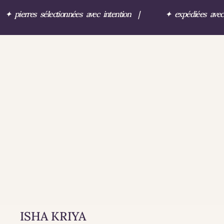
✦
pierres sélectionnées avec intention
|
✦
expédiées ave
ISHA KRIYA