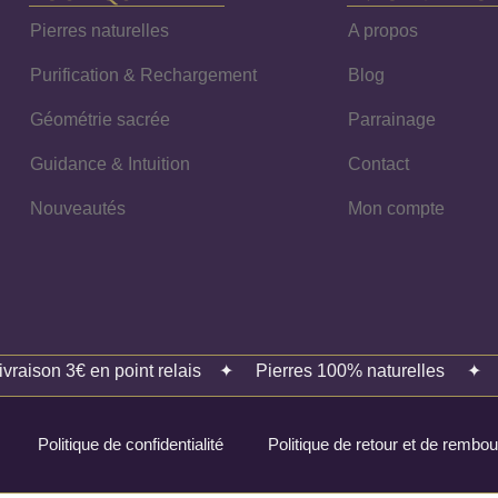
Pierres naturelles
A propos
Purification & Rechargement
Blog
Géométrie sacrée
Parrainage
Guidance & Intuition
Contact
Nouveautés
Mon compte
ivraison 3€ en point relais
✦
Pierres 100% naturelles
Politique de confidentialité
Politique de retour et de remb