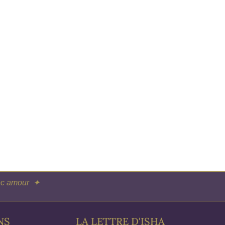
vec amour ✦
NS
LA LETTRE D'ISHA