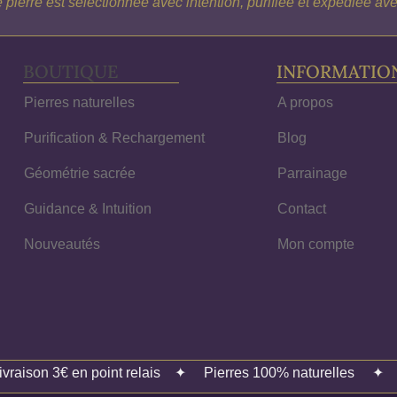
pierre est sélectionnée avec intention, purifiée et expédiée a
BOUTIQUE
INFORMATIO
Pierres naturelles
A propos
Purification & Rechargement
Blog
Géométrie sacrée
Parrainage
Guidance & Intuition
Contact
Nouveautés
Mon compte
ivraison 3€ en point relais
✦
Pierres 100% naturelles