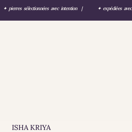
✦
pierres sélectionnées avec intention
|
✦
expédiées ave
ISHA KRIYA