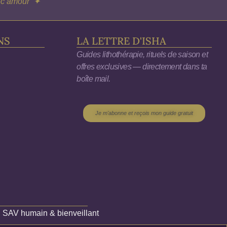
vec amour ✦
NS
LA LETTRE D'ISHA
Guides lithothérapie, rituels de saison et
offres exclusives — directement dans ta
boîte mail.
Je m'abonne et reçois mon guide gratuit
✦
SAV humain & bienveillant