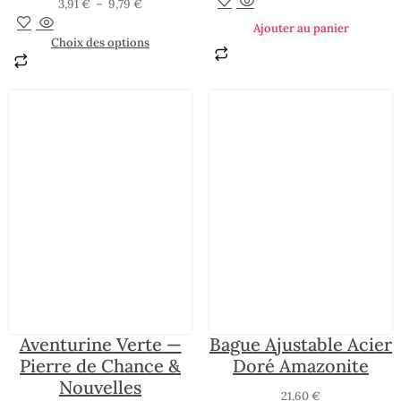
3,91
€
–
9,79
€
Ajouter au panier
Choix des options
Aventurine Verte —
Bague Ajustable Acier
Pierre de Chance &
Doré Amazonite
Nouvelles
21,60
€