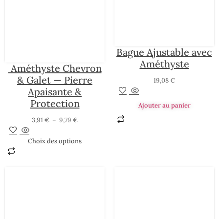
Bague Ajustable avec
Améthyste
Améthyste Chevron
& Galet — Pierre
19,08
€
Apaisante &
Protection
Ajouter au panier
3,91
€
–
9,79
€
Choix des options