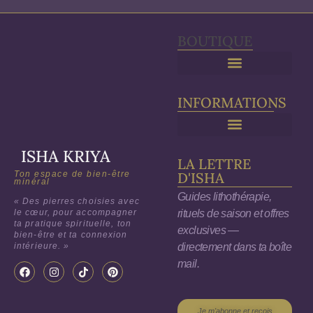
BOUTIQUE
Purification & Rechargement
INFORMATIONS
ISHA KRIYA
LA LETTRE
Ton espace de bien-être
D'ISHA
minéral
Guides lithothérapie,
« Des pierres choisies avec
rituels de saison et offres
le cœur, pour accompagner
ta pratique spirituelle, ton
exclusives —
bien-être et ta connexion
directement dans ta boîte
intérieure. »
mail.
Je m'abonne et reçois