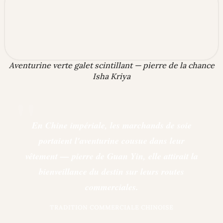
Aventurine verte galet scintillant — pierre de la chance
Isha Kriya
"
En Chine impériale, les marchands de soie
portaient l'aventurine cousue dans leur
vêtement — pierre de Guan Yin, elle attirait la
bienveillance du destin sur leurs routes
commerciales.
TRADITION COMMERCIALE CHINOISE