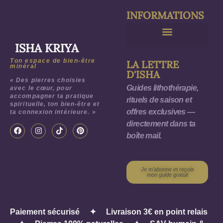
Purification & Rechargement
INFORMATIONS
ISHA KRIYA
Ton espace de bien-être
LA LETTRE
minéral
D'ISHA
« Des pierres choisies
Guides lithothérapie,
avec le cœur, pour
accompagner ta pratique
rituels de saison et
spirituelle, ton bien-être et
offres exclusives —
ta connexion intérieure. »
directement dans ta
boîte mail.
Je m'abonne et reçois
mon guide gratuit
Paiement sécurisé
✦
Livraison 3€ en point relais