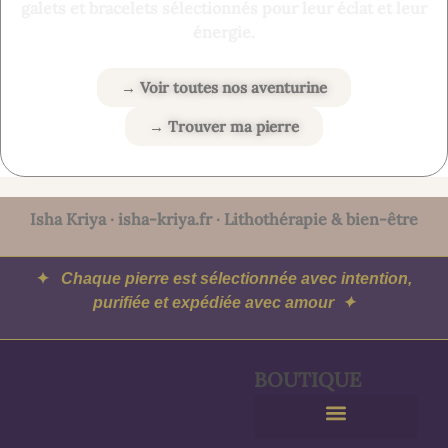
galets et bracelets sélectionnés pour leur éclat et leur
énergie.
→ Voir toutes nos aventurine
→ Trouver ma pierre
Isha Kriya
· isha-kriya.fr · Lithothérapie & bien-être
✦
Chaque pierre est sélectionnée avec intention,
purifiée et expédiée avec amour ✦
BOUTIQUE